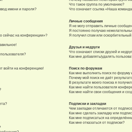
Что такое группа по умолчанию?
ввод имени и пароля?
Что означает ссылка «Наша команд
Личные сообщения
Я не могу отправить личные сообще
Я постоянно получаю нежелательны
то сейчас на конференции»?
Я получил спам или оскорбительный e
равильное!
Друзья и недруги
Что означают списки друзей и недру
 пользователя?
Как мне добавлять/удалять пользова
уют войти на конференцию!
Поиск по форумам
Как мне выполнить поиск по форуму
Почему мой поиск не даёт результат
В результате моего поиска я получил
Как мне найти пользователя конфер
?
Как мне найти свои сообщения и со
ета?
Подписки и закладки
Чем закладки отличаются от подпис
Как мне сделать закладку или подпи
Как мне подписаться на определён
Как мне отказаться от подписки?
?
сообщения?