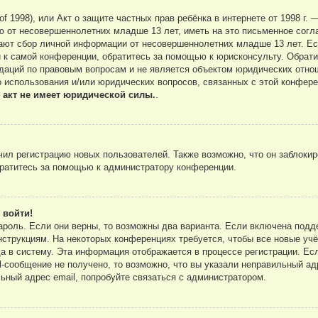
ct of 1998), или Акт о защите частных прав ребёнка в интернете от 1998 
ю от несовершеннолетних младше 13 лет, иметь на это письменное согл
ают сбор личной информации от несовершеннолетних младше 13 лет. Есл
 к самой конференции, обратитесь за помощью к юрисконсульту. Обрати
аций по правовым вопросам и не является объектом юридических отнош
о использования и/или юридических вопросов, связанных с этой конфере
 акт не имеет юридической силы.
.
л регистрацию новых пользователей. Также возможно, что он заблокир
братитесь за помощью к администратору конференции.
 войти!
ароль. Если они верны, то возможны два варианта. Если включена подд
нструкциям. На некоторых конференциях требуется, чтобы все новые уч
 в систему. Эта информация отображается в процессе регистрации. Ес
-сообщение не получено, то возможно, что вы указали неправильный адр
ьный адрес email, попробуйте связаться с администратором.