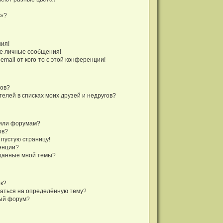
а»?
ния!
е личные сообщения!
mail от кого-то с этой конференции!
гов?
телей в списках моих друзей и недругов?
 или форумам?
ов?
 пустую страницу!
енции?
зданные мной темы?
ок?
саться на определённую тему?
ный форум?