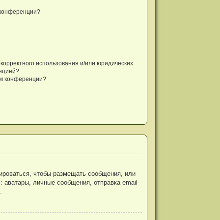
 конференции?
екорректного использования и/или юридических
енцией?
ом конференции?
рироваться, чтобы размещать сообщения, или
 аватары, личные сообщения, отправка email-
.