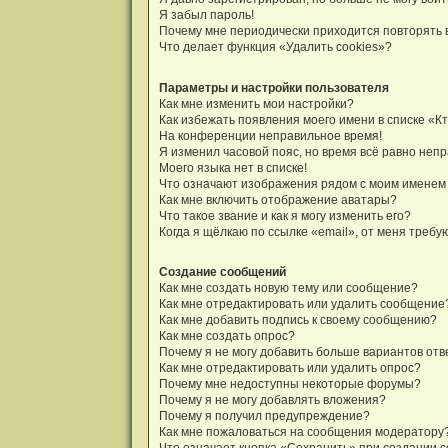
Я забыл пароль!
Почему мне периодически приходится повторять 
Что делает функция «Удалить cookies»?
Параметры и настройки пользователя
Как мне изменить мои настройки?
Как избежать появления моего имени в списке «К
На конференции неправильное время!
Я изменил часовой пояс, но время всё равно неп
Моего языка нет в списке!
Что означают изображения рядом с моим именем
Как мне включить отображение аватары?
Что такое звание и как я могу изменить его?
Когда я щёлкаю по ссылке «email», от меня треб
Создание сообщений
Как мне создать новую тему или сообщение?
Как мне отредактировать или удалить сообщение
Как мне добавить подпись к своему сообщению?
Как мне создать опрос?
Почему я не могу добавить больше вариантов отв
Как мне отредактировать или удалить опрос?
Почему мне недоступны некоторые форумы?
Почему я не могу добавлять вложения?
Почему я получил предупреждение?
Как мне пожаловаться на сообщения модератору
Что означает кнопка «Сохранить» при создании 