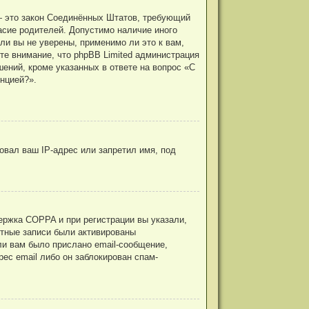
г. — это закон Соединённых Штатов, требующий
асие родителей. Допустимо наличие иного
и вы не уверены, применимо ли это к вам,
те внимание, что phpBB Limited администрация
ений, кроме указанных в ответе на вопрос «С
нцией?».
овал ваш IP-адрес или запретил имя, под
ержка COPPA и при регистрации вы указали,
ётные записи были активированы
ли вам было прислано email-сообщение,
ес email либо он заблокирован спам-