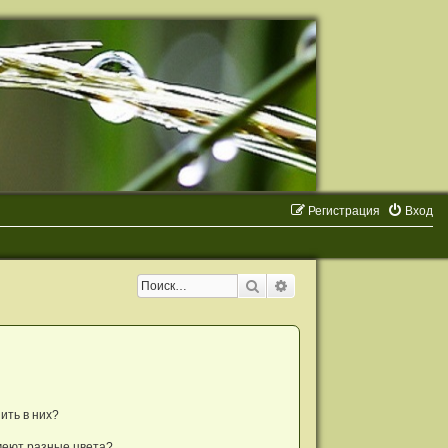
Р
е
г
и
с
т
р
а
ц
и
я
Вход
Поиск
Расширенный поиск
ить в них?
меют разные цвета?