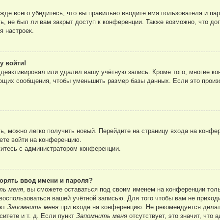
де всего убедитесь, что вы правильно вводите имя пользователя и па
ь, не был ли вам закрыт доступ к конференции. Также возможно, что д
я настроек.
у войти!
 деактивировал или удалил вашу учётную запись. Кроме того, многие 
ющих сообщения, чтобы уменьшить размер базы данных. Если это произо
ть, можно легко получить новый. Перейдите на страницу входа на конф
ете войти на конференцию.
житесь с администратором конференции.
орять ввод имени и пароля?
ть меня
, вы сможете оставаться под своим именем на конференции толь
г воспользоваться вашей учётной записью. Для того чтобы вам не прихо
нкт
Запомнить меня
при входе на конференцию. Не рекомендуется делат
ситете и т. д. Если пункт
Запомнить меня
отсутствует, это значит, что