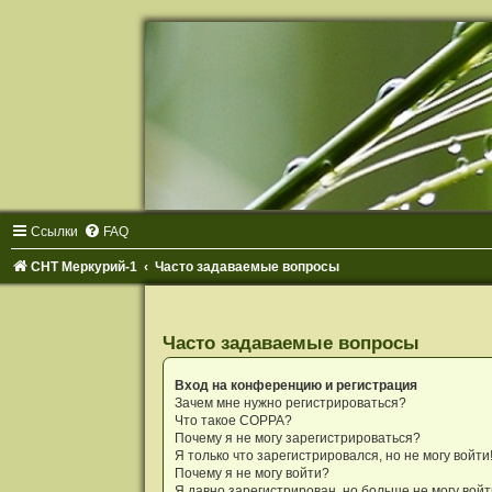
Р
е
г
и
с
т
р
а
ц
и
я
Ссылки
FAQ
СНТ Меркурий-1
Часто задаваемые вопросы
Часто задаваемые вопросы
Вход на конференцию и регистрация
Зачем мне нужно регистрироваться?
Что такое COPPA?
Почему я не могу зарегистрироваться?
Я только что зарегистрировался, но не могу войти
Почему я не могу войти?
Я давно зарегистрирован, но больше не могу войт