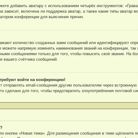
ете добавить аватару с использованием четырёх инструментов: «Грават
а зависит, включена ли поддержка аватар, а также какие типы аватар м
ратором конференции для выяснения причин.
?
ражают количество созданных вами сообщений или идентифицируют опр
е можете напрямую изменять наименования званий на конференции, так 
ными сообщениями только для того, чтобы повысить своё звание. На бо
е вашего счётчика сообщений.
я требуют войти на конференцию!
т отправлять email-сообщения другим пользователям через встроенную
то сделано для того, чтобы предотвратить злоупотребления почтовой с
е?
по кнопке «Новая тема». Для размещения сообщения в теме щёлкните по