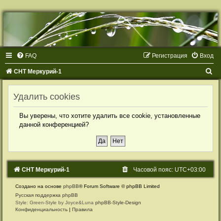
Р
е
г
и
с
т
FAQ
Р
е
г
и
с
т
р
а
ц
и
я
Вход
р
а
ц
П
СНТ Меркурий-1
и
я
о
Удалить cookies
и
с
Вы уверены, что хотите удалить все cookie, установленные
к
данной конференцией?
СНТ Меркурий-1
Часовой пояс:
UTC+03:00
Создано на основе
phpBB
® Forum Software © phpBB Limited
Русская поддержка phpBB
Style: Green-Style by Joyce&Luna
phpBB-Style-Design
Конфиденциальность
|
Правила