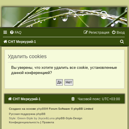
Р
е
г
и
с
т
FAQ
Р
е
г
и
с
т
р
а
ц
и
я
Вход
р
а
ц
П
СНТ Меркурий-1
и
я
о
Удалить cookies
и
с
Вы уверены, что хотите удалить все cookie, установленные
к
данной конференцией?
СНТ Меркурий-1
Часовой пояс:
UTC+03:00
Создано на основе
phpBB
® Forum Software © phpBB Limited
Русская поддержка phpBB
Style: Green-Style by Joyce&Luna
phpBB-Style-Design
Конфиденциальность
|
Правила