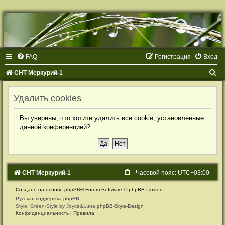
Р
е
г
и
с
т
FAQ
Р
е
г
и
с
т
р
а
ц
и
я
Вход
р
а
ц
П
СНТ Меркурий-1
и
я
о
Удалить cookies
и
с
Вы уверены, что хотите удалить все cookie, установленные
к
данной конференцией?
СНТ Меркурий-1
Часовой пояс:
UTC+03:00
Создано на основе
phpBB
® Forum Software © phpBB Limited
Русская поддержка phpBB
Style: Green-Style by Joyce&Luna
phpBB-Style-Design
Конфиденциальность
|
Правила