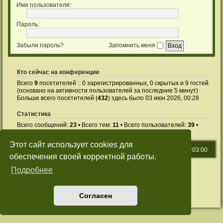
Имя пользователя:
Пароль:
Забыли пароль?
Запомнить меня
Кто сейчас на конференции
Всего
9
посетителей :: 0 зарегистрированных, 0 скрытых и 9 гостей
(основано на активности пользователей за последние 5 минут)
Больше всего посетителей (
432
) здесь было 03 июн 2026, 00:28
Статистика
Всего сообщений:
23
• Всего тем:
11
• Всего пользователей:
39
•
Новый пользователь:
user01
Этот сайт использует cookies для
СНТ Меркурий-1
Часовой пояс:
UTC+03:00
обеспечения своей корректной работы.
Создано на основе
phpBB
® Forum Software © phpBB Limited
Подробнее
Русская поддержка phpBB
Style: Green-Style by Joyce&Luna
phpBB-Style-Design
Конфиденциальность
|
Правила
Согласен