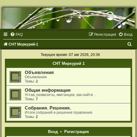
Р
е
г
и
с
т
FAQ
Р
е
г
и
с
т
р
а
ц
и
я
Вход
р
а
ц
П
СНТ Меркурий-1
и
я
о
Текущее время: 07 авг 2026, 20:36
и
СНТ Меркурий 1
с
Объявления
к
Объявления
Темы:
2
Общая информация
Устав, реквизиты, квитанции, как найти ...
Темы:
7
Собрания. Решения.
Итоги собраний и решения правления
Темы:
2
Вход
•
Р
е
г
и
с
т
р
а
ц
и
я