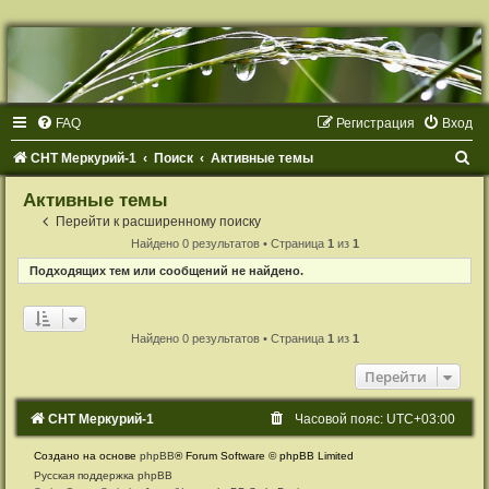
Р
е
г
и
с
т
FAQ
Р
е
г
и
с
т
р
а
ц
и
я
Вход
р
а
ц
П
СНТ Меркурий-1
Поиск
Активные темы
и
я
о
Активные темы
и
Перейти к расширенному поиску
с
Найдено 0 результатов • Страница
1
из
1
к
Подходящих тем или сообщений не найдено.
Найдено 0 результатов • Страница
1
из
1
Перейти
СНТ Меркурий-1
Часовой пояс:
UTC+03:00
Создано на основе
phpBB
® Forum Software © phpBB Limited
Русская поддержка phpBB