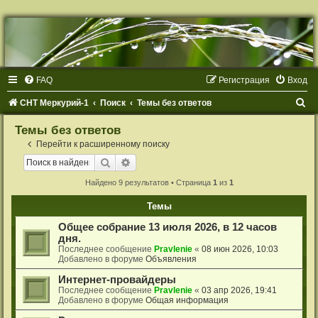
Р
е
г
и
с
т
FAQ
Р
е
г
и
с
т
р
а
ц
и
я
Вход
р
а
ц
П
СНТ Меркурий-1
Поиск
Темы без ответов
и
я
о
Темы без ответов
и
Перейти к расширенному поиску
с
Поиск
Расширенный поиск
к
Найдено 9 результатов • Страница
1
из
1
Темы
Общее собрание 13 июля 2026, в 12 часов
дня.
Последнее сообщение
Pravlenie
«
08 июн 2026, 10:03
Добавлено в форуме
Объявления
Интернет-провайдеры
Последнее сообщение
Pravlenie
«
03 апр 2026, 19:41
Добавлено в форуме
Общая информация