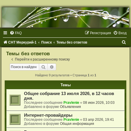
Р
е
г
и
с
т
FAQ
Р
е
г
и
с
т
р
а
ц
и
я
Вход
р
а
ц
П
СНТ Меркурий-1
Поиск
Темы без ответов
и
я
о
Темы без ответов
и
Перейти к расширенному поиску
с
Поиск
Расширенный поиск
к
Найдено 9 результатов • Страница
1
из
1
Темы
Общее собрание 13 июля 2026, в 12 часов
дня.
Последнее сообщение
Pravlenie
«
08 июн 2026, 10:03
Добавлено в форуме
Объявления
Интернет-провайдеры
Последнее сообщение
Pravlenie
«
03 апр 2026, 19:41
Добавлено в форуме
Общая информация