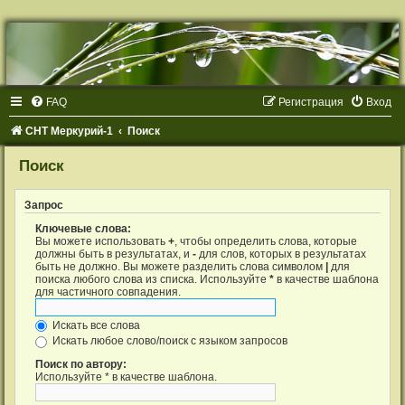
Р
е
г
и
с
т
FAQ
Р
е
г
и
с
т
р
а
ц
и
я
Вход
р
а
ц
СНТ Меркурий-1
Поиск
и
я
Поиск
Запрос
Ключевые слова:
Вы можете использовать
+
, чтобы определить слова, которые
должны быть в результатах, и
-
для слов, которых в результатах
быть не должно. Вы можете разделить слова символом
|
для
поиска любого слова из списка. Используйте
*
в качестве шаблона
для частичного совпадения.
Искать все слова
Искать любое слово/поиск с языком запросов
Поиск по автору:
Используйте * в качестве шаблона.