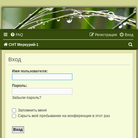
Р
е
г
и
с
т
FAQ
Р
е
г
и
с
т
р
а
ц
и
я
Вход
р
а
ц
П
СНТ Меркурий-1
и
я
о
Вход
и
с
Имя пользователя:
к
Пароль:
Забыли пароль?
Запомнить меня
Скрыть моё пребывание на конференции в этот раз