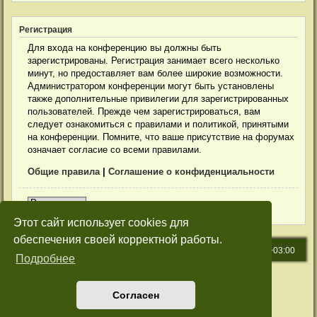
Р
е
г
и
с
т
р
а
ц
и
я
Для входа на конференцию вы должны быть
зарегистрированы. Регистрация занимает всего несколько
минут, но предоставляет вам более широкие возможности.
Администратором конференции могут быть установлены
также дополнительные привилегии для зарегистрированных
пользователей. Прежде чем зарегистрироваться, вам
следует ознакомиться с правилами и политикой, принятыми
на конференции. Помните, что ваше присутствие на форумах
означает согласие со всеми правилами.
Общие правила
|
Соглашение о конфиденциальности
Р
е
г
и
с
т
р
а
ц
и
я
Этот сайт использует cookies для
обеспечения своей корректной работы.
СНТ Меркурий-1
Часовой пояс:
UTC+03:00
Подробнее
Создано на основе
phpBB
® Forum Software © phpBB Limited
Русская поддержка phpBB
Согласен
Style: Green-Style by Joyce&Luna
phpBB-Style-Design
Конфиденциальность
|
Правила