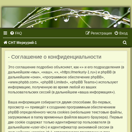
Р
е
г
и
с
т
FAQ
Р
е
г
и
с
т
р
а
ц
и
я
Вход
р
а
ц
П
СНТ Меркурий-1
и
я
о
- Соглашение о конфиденциальности
и
с
Это соглашение подробно объясняет, как «» и его подразделения (в
дальнейшем «мы», «наш», «», «https://merkuriy-1.ru») и phpBB (в
к
дальнейшем «они», «программное обеспечение phpBB»,
«www.phpbb.com», «phpBB Limited», «phpBB Teams») используют
информацию, полученную во время любой из ваших
пользовательских сессий (в дальнейшем «ваша информация»).
Ваша информация собирается двумя способами. Во-первых,
просмотр «» приведёт к созданию программным обеспечением
phpBB определённого числа cookies (небольшие текстовые файлы,
загружаемые в папку временных файлов вашего браузера). Первые
две cookie содержат только идентификатор пользователя (в
дальнейшем «user-id») и идентификатор анонимной сессии (в