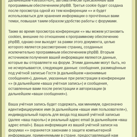
дальнейшем «session-id»), автоматически присвоенные вам
программным обеспечением phpBB. Третья cookie будет создана
после просмотра одной из тем конференции «» и будет
использоваться для хранения информации о прочтённых вами
темах, повышая таким образом удобство работы с форумами.
Также во время просмотра конференции «» мы можем установить
cookies, внешние по отношению к программному обеспечению
phpBB, однако они выходят за рамки этого документа, целью
которого является рассмотрение страниц, созданных
исключительно программным обеспечением phpBB. Вторым
источником получения вашей информации являются данные,
которые вы отправляете на форум. Этими данными могут быть, но
не исчерпываются, следующие данные: сообщения, размещённые
под учётной записью Гостя (в дальнейшем «анонимные
сообщения»), данные, указанные при регистрации в конференции
«» (в дальнейшем «ваша учётная запись») и сообщения,
оставленные вами после регистрации и авторизации (в
дальнейшем «ваши сообщения»).
Ваша учётная запись будет содержать, как минимум, однозначно
идентифицируемое имя (в дальнейшем «ваше имя пользователя»),
индивидуальный пароль для входа под вашей учётной записью
(далее «ваш пароль») и реальный адрес email (в дальнейшем «ваш
адрес email»). Ваша информация из вашей учётной записи на
форумах «» охраняется законами о защите компьютерной
информации, применяемыми в стране, предоставляющей нам