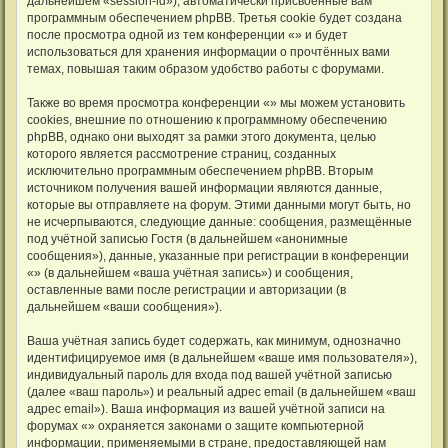
дальнейшем «session-id»), автоматически присвоенные вам
программным обеспечением phpBB. Третья cookie будет создана
после просмотра одной из тем конференции «» и будет
использоваться для хранения информации о прочтённых вами
темах, повышая таким образом удобство работы с форумами.
Также во время просмотра конференции «» мы можем установить
cookies, внешние по отношению к программному обеспечению
phpBB, однако они выходят за рамки этого документа, целью
которого является рассмотрение страниц, созданных
исключительно программным обеспечением phpBB. Вторым
источником получения вашей информации являются данные,
которые вы отправляете на форум. Этими данными могут быть, но
не исчерпываются, следующие данные: сообщения, размещённые
под учётной записью Гостя (в дальнейшем «анонимные
сообщения»), данные, указанные при регистрации в конференции
«» (в дальнейшем «ваша учётная запись») и сообщения,
оставленные вами после регистрации и авторизации (в
дальнейшем «ваши сообщения»).
Ваша учётная запись будет содержать, как минимум, однозначно
идентифицируемое имя (в дальнейшем «ваше имя пользователя»),
индивидуальный пароль для входа под вашей учётной записью
(далее «ваш пароль») и реальный адрес email (в дальнейшем «ваш
адрес email»). Ваша информация из вашей учётной записи на
форумах «» охраняется законами о защите компьютерной
информации, применяемыми в стране, предоставляющей нам