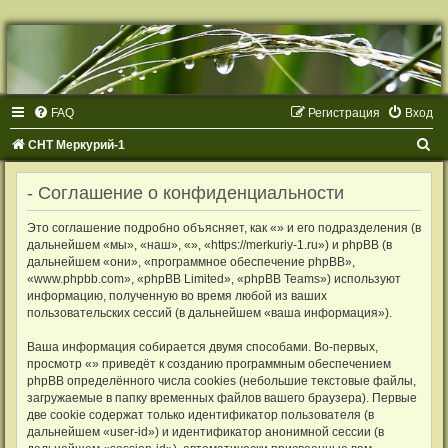
Р
е
г
и
с
т
FAQ
Р
е
г
и
с
т
р
а
ц
и
я
Вход
р
а
ц
П
СНТ Меркурий-1
и
я
о
- Соглашение о конфиденциальности
и
с
Это соглашение подробно объясняет, как «» и его подразделения (в
дальнейшем «мы», «наш», «», «https://merkuriy-1.ru») и phpBB (в
к
дальнейшем «они», «программное обеспечение phpBB»,
«www.phpbb.com», «phpBB Limited», «phpBB Teams») используют
информацию, полученную во время любой из ваших
пользовательских сессий (в дальнейшем «ваша информация»).
Ваша информация собирается двумя способами. Во-первых,
просмотр «» приведёт к созданию программным обеспечением
phpBB определённого числа cookies (небольшие текстовые файлы,
загружаемые в папку временных файлов вашего браузера). Первые
две cookie содержат только идентификатор пользователя (в
дальнейшем «user-id») и идентификатор анонимной сессии (в