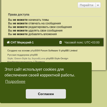
Перейти
Права доступа
Вы
не можете
начинать темы
Вы
не можете
отвечать на сообщения
Вы
не можете
редактировать свои сообщения
Вы
не можете
удалять свои сообщения
Вы
не можете
добавлять вложения
СНТ Меркурий-1
Часовой пояс:
UTC+03:00
Создано на основе
phpBB
® Forum Software © phpBB Limited
Русская поддержка phpBB
Style: Green-Style by Joyce&Luna
phpBB-Style-Design
Конфиденциальность
|
Правила
Этот сайт использует cookies для
обеспечения своей корректной работы.
Подробнее
Согласен