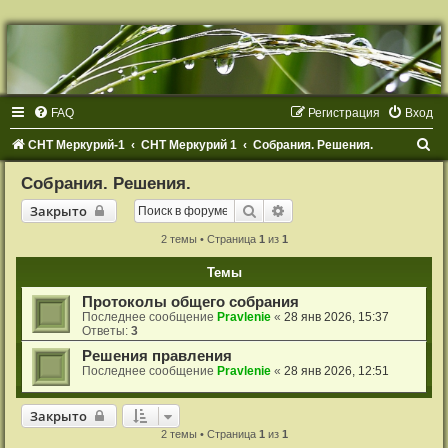
Р
е
г
и
с
т
FAQ
Р
е
г
и
с
т
р
а
ц
и
я
Вход
р
а
ц
П
СНТ Меркурий-1
СНТ Меркурий 1
Собрания. Решения.
и
я
о
Собрания. Решения.
и
Закрыто
Поиск
Расширенный поиск
Закрыто
с
2 темы • Страница
1
из
1
к
Темы
Протоколы общего собрания
Последнее сообщение
Pravlenie
«
28 янв 2026, 15:37
Ответы:
3
Решения правления
Последнее сообщение
Pravlenie
«
28 янв 2026, 12:51
Закрыто
Закрыто
2 темы • Страница
1
из
1