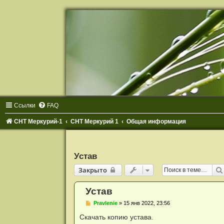
Р
е
г
и
с
т
р
а
ц
и
я
Ссылки
FAQ
СНТ Меркурий-1
СНТ Меркурий 1
Общая информация
Устав
Закрыто
Закрыто
Устав
С
Pravlenie
»
15 янв 2022, 23:56
о
о
Скачать копию устава.
б