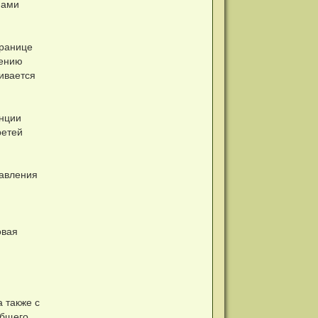
нами
границе
лению
ливается
енции
ретей
равления
овая
 также с
общего