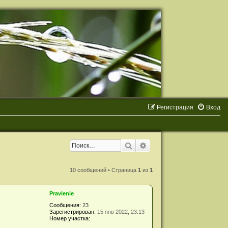
Р
е
г
и
с
т
р
а
ц
и
я
Вход
Поиск
Расширенный поиск
10 сообщений • Страница
1
из
1
Pravlenie
Сообщения:
23
Зарегистрирован:
15 янв 2022, 23:13
Номер участка: