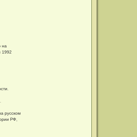
 на
я 1992
сти.
.
на русском
ории РФ,