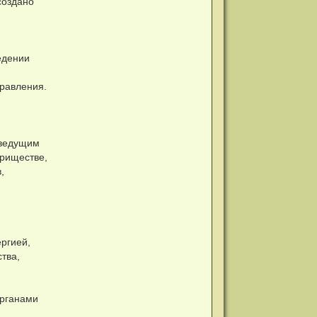
создано
едении
равления.
 ведущим
ариществе,
,
ргией,
тва,
органами