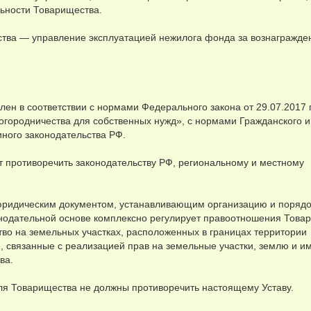
ьности Товарищества.
ства — управление эксплуатацией нежилога фонда за вознагражде
лен в соответствии с нормами Федерального закона от 29.07.2017 г
огородничества для собственных нужд», с нормами Гражданского и
иного законодательства РФ.
т противоречить законодательству РФ, региональному и местному
 юридическим документом, устанавливающим организацию и порядо
онодательной основе комплексно регулирует правоотношения Това
ство на земельных участках, расположенных в границах территории
, связанные с реализацией прав на земельные участки, землю и и
ва.
оля Товарищества не должны противоречить настоящему Уставу.