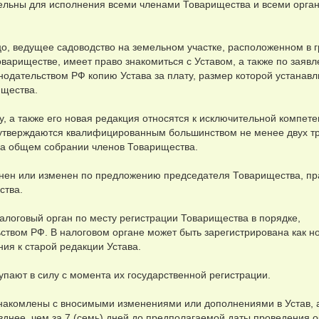
тельны для исполнения всеми членами Товарищества и всеми орга
цо, ведущее садоводство на земельном участке, расположенном в 
овариществе, имеет право знакомиться с Уставом, а также по заяв
онодательством РФ копию Устава за плату, размер которой устанав
щества.
у, а также его новая редакция относятся к исключительной компет
 утверждаются квалифицированным большинством не менее двух т
на общем собрании членов Товарищества.
лнен или изменен по предложению председателя Товарищества, п
ства.
налоговый орган по месту регистрации Товарищества в порядке,
твом РФ. В налоговом органе может быть зарегистрирована как н
ния к старой редакции Устава.
упают в силу с момента их государственной регистрации.
накомлены с вносимыми изменениями или дополнениями в Устав, а
зднее, чем за 7 (семь) дней до предполагаемой даты проведения 