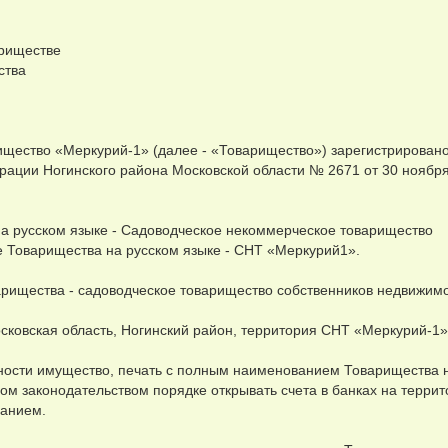
ариществе
ства
ищество «Меркурий-1» (далее - «Товарищество») зарегистрировано
ации Ногинского района Московской области № 2671 от 30 ноябр
а русском языке - Садоводческое некоммерческое товарищество
 Товарищества на русском языке - СНТ «Меркурий1».
рищества - садоводческое товарищество собственников недвижимо
ковская область, Ногинский район, территория СНТ «Меркурий-1»
нности имущество, печать с полным наименованием Товарищества 
ом законодательством порядке открывать счета в банках на террит
ванием.