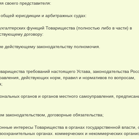
я своего представителя:
ах общей юрисдикции и арбитражных судах:
хгалтерских функций Товарищества (полностью либо в части) в
ствующему договору:
ие действующему законодательству полномочия.
оварищества требований настоящего Устава, законодательства Рос
равления, действующих норм, правил и нормативов по вопросам,
а;
иональных органов и органов местного самоуправления, предписан
ом законодательством, договорные обязательства;
конные интересы Товарищества в органах государственной власти, 
воохранительных органах. коммерческих и некоммерческих органи