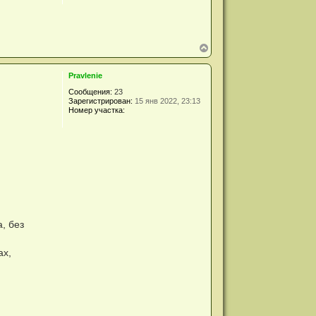
В
е
р
Pravlenie
н
у
Сообщения:
23
т
Зарегистрирован:
15 янв 2022, 23:13
ь
Номер участка:
с
я
к
н
а
ч
а
л
у
, без
ах,