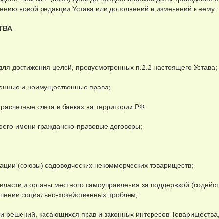
ению новой редакции Устава или дополнений и изменений к нему.
ТВА
для достижения целей, предусмотренных п.2.2 настоящего Устава;
венные и неимущественные права;
и расчетные счета в банках на территории РФ:
своего имени гражданско-правовые договоры;
циации (союзы) садоводческих некоммерческих товариществ;
 власти и органы местного самоуправления за поддержкой (содейс
ешении социально-хозяйственных проблем;
сти решений, касающихся прав и законных интересов Товарищества