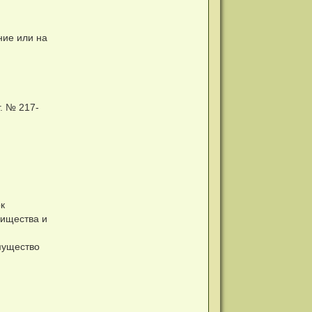
ние или на
. № 217-
к
рищества и
мущество