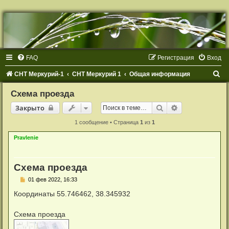
Р
е
г
и
с
т
FAQ
Р
е
г
и
с
т
р
а
ц
и
я
Вход
р
а
ц
П
СНТ Меркурий-1
СНТ Меркурий 1
Общая информация
и
я
о
Схема проезда
и
Закрыто
Поиск
Расширенный 
Закрыто
с
1 сообщение • Страница
1
из
1
к
Pravlenie
Схема проезда
С
01 фев 2022, 16:33
о
о
Координаты 55.746462, 38.345932
б
щ
е
Схема проезда
н
и