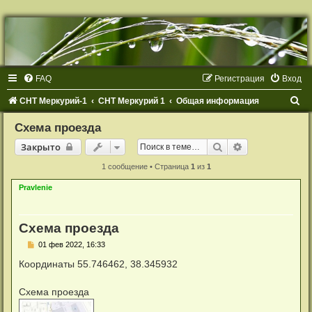
Р
е
г
и
с
т
FAQ
Р
е
г
и
с
т
р
а
ц
и
я
Вход
р
а
ц
П
СНТ Меркурий-1
СНТ Меркурий 1
Общая информация
и
я
о
Схема проезда
и
Закрыто
Поиск
Расширенный 
Закрыто
с
1 сообщение • Страница
1
из
1
к
Pravlenie
Схема проезда
С
01 фев 2022, 16:33
о
о
Координаты 55.746462, 38.345932
б
щ
е
Схема проезда
н
и